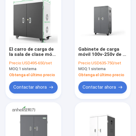
El carro de carga de
Gabinete de carga
la sala de clase móvil
móvil 100v-250v de la
de RoHS ISO USB
tableta de los
Precio:
USD495-650/set
Precio:
USD635-750/set
galvanizó
aeropuertos 1320m
MOQ:
1 sistema
MOQ:
1 sistema
m
Obtenga el último precio
Obtenga el último precio
Contactar ahora
Contactar ahora