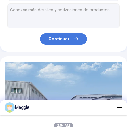
El carro de carga del dispositivo de la corriente ALTERNA de la tableta multi de Android galvanizó
Gabinete de carga móvil 70kg de Chromebook de las ruedas de Anheli 4
unidades de carga del gabinete 30 de Chromebook del almacenamiento múltiple del ordenador portátil de 10A 60hz
30 carros del almacenamiento de Chromebook de las ranuras en IOS Windows de Android de las ruedas
La FCC 2 deja de lado el gabinete de almacenamiento de carga del carro de Chromebook 930m m
Continuar
30pcs 15" carro de carga del dispositivo de móvil de Chromebook para la fijación multi de la característica de las escuelas
Carro de carga de Ipad de la tableta educativa de RoHS para 30 Ipads galvanizado
puertos plásticos del gabinete de almacenamiento de la tableta de la carga por USB de la ingeniería del ABS 8S 18
Carros del almacenamiento del ordenador portátil de Anheli LED Ipad en el IOS de Android de las ruedas
Puertos antioxidantes del carro 54 de la carga por USB del gabinete de almacenamiento de la tableta
Maggie
2:04 AM