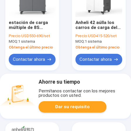
estación de carga
Anheli 42 aúlla los
múltiple de 8S
carros de carga del
Chromebook Ipad
almacenamiento de
Precio:
USD550-690/set
Precio:
USD415-520/set
1105M M bloqueable
Chromebook para el
MOQ:
1 sistema
MOQ:
1 sistema
IOS de Android de las
tabletas
Obtenga el último precio
Obtenga el último precio
Contactar ahora
Contactar ahora
Ahorre su tiempo
Permítanos contactar con los mejores
productos con usted.
Dar su requisito