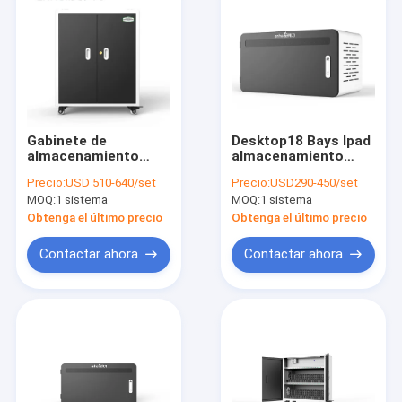
Gabinete de
Desktop18 Bays Ipad
almacenamiento
almacenamiento
múltiple galvanizado
armario de
Precio:
USD 510-640/set
Precio:
USD290-450/set
del ordenador
almacenamiento
MOQ:
1 sistema
MOQ:
1 sistema
portátil de
múltiple 370mm
Chromebook 100v-
Obtenga el último precio
Obtenga el último precio
250v
Contactar ahora
Contactar ahora