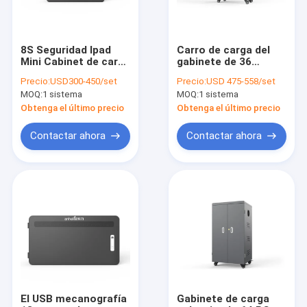
8S Seguridad Ipad
Carro de carga del
Mini Cabinet de carga
gabinete de 36
para dispositivos
puertos USB Ipad
Precio:
USD300-450/set
Precio:
USD 475-558/set
móviles 18kg
para el IOS de
MOQ:
1 sistema
MOQ:
1 sistema
Android de las
escuelas
Obtenga el último precio
Obtenga el último precio
Contactar ahora
Contactar ahora
Inicio
Productos
VR Show
El USB mecanografía
Gabinete de carga