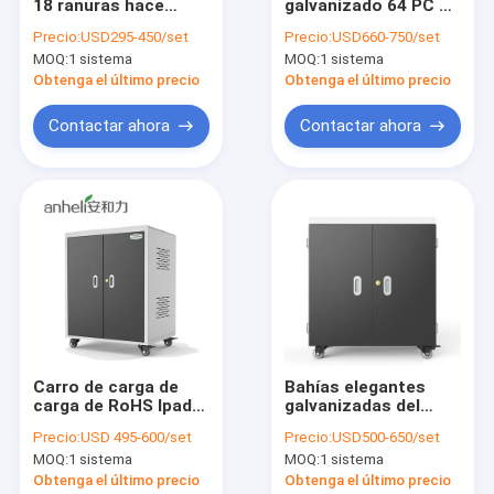
18 ranuras hace
galvanizado 64 PC 5V
Sobre nosotros
tabletas el gabinete
de la tableta de la
Precio:
USD295-450/set
Precio:
USD660-750/set
de carga para la
hoja USB
MOQ:
1 sistema
MOQ:
1 sistema
escuela 370m m
Visita a la fábrica
Obtenga el último precio
Obtenga el último precio
Control de Calidad
Contactar ahora
Contactar ahora
Contacto
noticias
Todos los casos
Gabinete de carga de la tableta
Carro de carga de
Bahías elegantes
carga de RoHS Ipad
galvanizadas del
Gabinete de carga del ordenador portátil
del gabinete del
carro 36 de la carga
Precio:
USD 495-600/set
Precio:
USD500-650/set
ordenador portátil de
por USB de la hoja
Gabinete de carga bloqueable
MOQ:
1 sistema
MOQ:
1 sistema
la corriente ALTERNA
con los ventiladores
para 30 Ipads
Obtenga el último precio
Obtenga el último precio