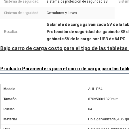
Sistema de seguridad:
sistema de protección de seguridad 8S
Sistem
Sistema de seguridad:
Cerraduras y llaves
Gabinete de carga galvanizado 5V de la tab
Protección de seguridad del gabinete 8S d
Resaltar:
gabinete 5V de la carga por USB de 64 PC
Bajo carro de carga costo para el tipo de las tableta
Producto Paramenters para el carro de carga para las tabl
Modelo
AHL-E64
Tamaño
670x500x1320m m
Puerto
64
Material
Hoja galvanizada, ABS que