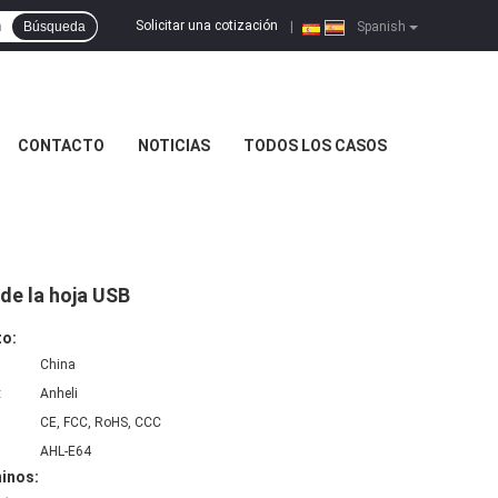
Solicitar una cotización
Búsqueda
|
Spanish
CONTACTO
NOTICIAS
TODOS LOS CASOS
de la hoja USB
to:
China
:
Anheli
CE, FCC, RoHS, CCC
AHL-E64
inos: