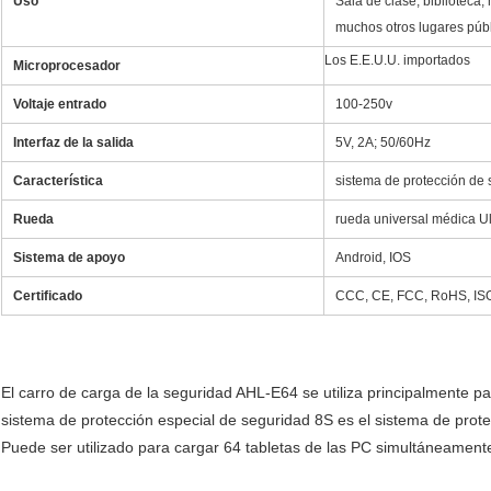
Uso
Sala de clase, biblioteca,
muchos otros lugares púb
Los E.E.U.U. importados
Microprocesador
Voltaje entrado
100-250v
Interfaz de la salida
5V, 2A; 50/60Hz
Característica
sistema de protección de 
Rueda
rueda universal médica U
Sistema de apoyo
Android, IOS
Certificado
CCC, CE, FCC, RoHS, IS
El carro de carga de la seguridad AHL-E64 se utiliza principalmente pa
sistema de protección especial de seguridad 8S es el sistema de prote
Puede ser utilizado para cargar 64 tabletas de las PC simultáneament