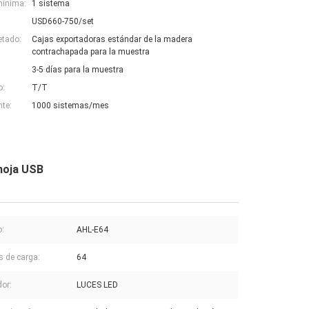
mínima:
1 sistema
USD660-750/set
etado:
Cajas exportadoras estándar de la madera
contrachapada para la muestra
3-5 días para la muestra
o:
T/T
nte:
1000 sistemas/mes
 hoja USB
:
AHL-E64
s de carga:
64
dor:
LUCES LED