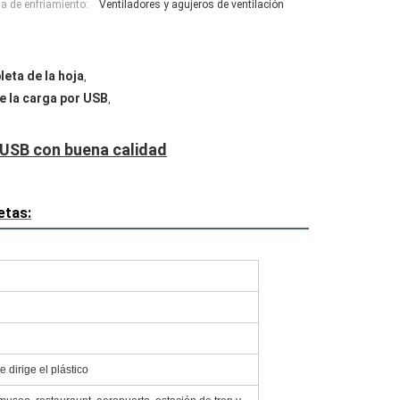
a de enfriamiento:
Ventiladores y agujeros de ventilación
leta de la hoja
,
e la carga por USB
,
s USB con buena calidad
etas:
 dirige el plástico