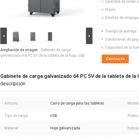
Cantidad de orden 
Precio:
Detalles de empaqu
Tiempo de entrega:
Condiciones de pag
Capacidad de la fue
Ampliación de imagen :
Gabinete de carga
galvanizado 64 PC 5V de la tableta de la hoja USB
Contacto
Gabinete de carga galvanizado 64 PC 5V de la tableta de la
descripción
Artículo:
Carro de carga para las tabletas
Modelo
Tipo de carga:
USB
Puerto
Material:
Hoja galvanizada
Indica