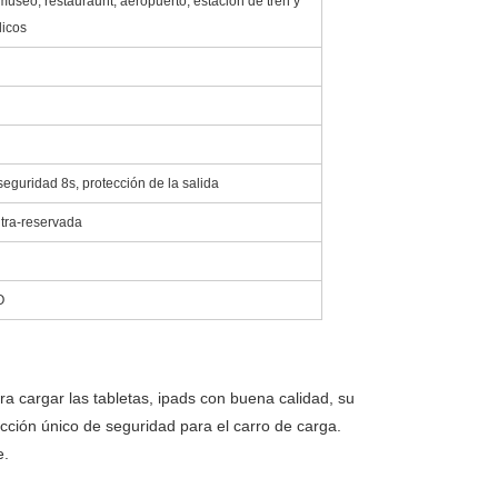
 museo, restauraunt, aeropuerto, estación de tren y
licos
seguridad 8s, protección de la salida
ltra-reservada
O
ra cargar las tabletas, ipads con buena calidad, su
cción único de seguridad para el carro de carga.
e.