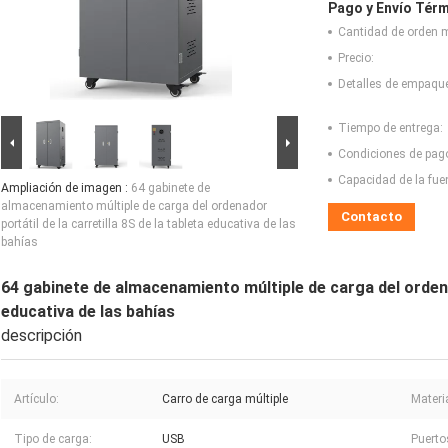
Pago y Envío Térm
Cantidad de orden 
Precio:
Detalles de empaqu
Tiempo de entrega:
Condiciones de pag
Capacidad de la fue
Ampliación de imagen :
64 gabinete de
almacenamiento múltiple de carga del ordenador
Contacto
portátil de la carretilla 8S de la tableta educativa de las
bahías
64 gabinete de almacenamiento múltiple de carga del ordenad
educativa de las bahías
descripción
Artículo:
Carro de carga múltiple
Materia
Tipo de carga:
USB
Puerto