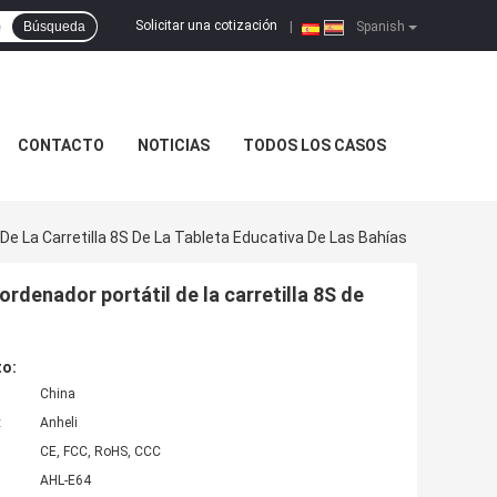
Solicitar una cotización
Búsqueda
|
Spanish
CONTACTO
NOTICIAS
TODOS LOS CASOS
e La Carretilla 8S De La Tableta Educativa De Las Bahías
rdenador portátil de la carretilla 8S de
to:
China
:
Anheli
CE, FCC, RoHS, CCC
AHL-E64