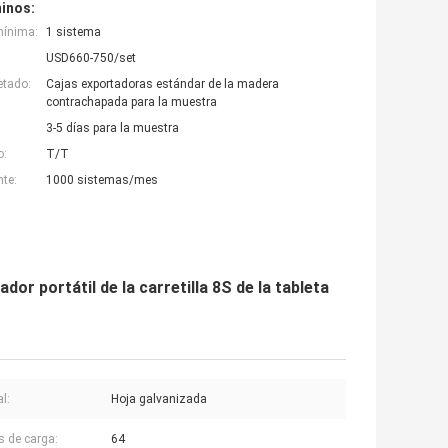
inos:
mínima:
1 sistema
USD660-750/set
etado:
Cajas exportadoras estándar de la madera
contrachapada para la muestra
3-5 días para la muestra
o:
T/T
nte:
1000 sistemas/mes
or portátil de la carretilla 8S de la tableta
l:
Hoja galvanizada
s de carga:
64