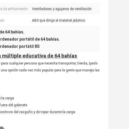
a de enfriamiento:
Ventiladores y agujeros de ventilación
res:
ABS que dirige el material plástico
 de 64 bahías
,
rdenador portátil de 64 bahías
,
rdenador portátil 8S
a múltiple educativa de 64 bahías
 para cualquier persona que necesita transportar, tienda, ipads
son una opción cada vez más popular para la gente que maneja las
 la carga
 fuera del gabinete
positivos del rasguño y de topar durante la carga