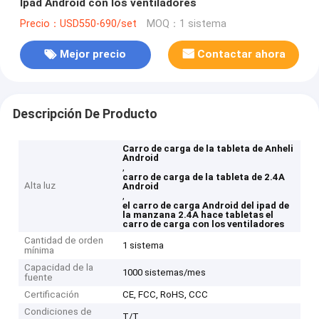
Ipad Android con los ventiladores
Precio：USD550-690/set
MOQ：1 sistema
Mejor precio
Contactar ahora
Descripción De Producto
Carro de carga de la tableta de Anheli
Android
,
carro de carga de la tableta de 2.4A
Alta luz
Android
,
el carro de carga Android del ipad de
la manzana 2.4A hace tabletas el
carro de carga con los ventiladores
Cantidad de orden
1 sistema
mínima
Capacidad de la
1000 sistemas/mes
fuente
Certificación
CE, FCC, RoHS, CCC
Condiciones de
T/T