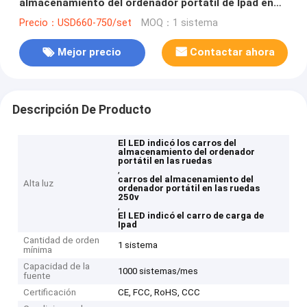
almacenamiento del ordenador portátil de Ipad en
las ruedas 250v
Precio：USD660-750/set
MOQ：1 sistema
Mejor precio
Contactar ahora
Descripción De Producto
El LED indicó los carros del
almacenamiento del ordenador
portátil en las ruedas
,
carros del almacenamiento del
Alta luz
ordenador portátil en las ruedas
250v
,
El LED indicó el carro de carga de
Ipad
Cantidad de orden
1 sistema
mínima
Capacidad de la
1000 sistemas/mes
fuente
Certificación
CE, FCC, RoHS, CCC