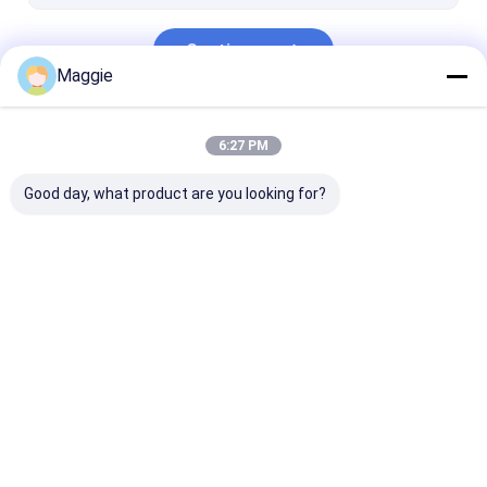
Continuar
Maggie
Nuestras Categorías
6:27 PM
Good day, what product are you looking for?
Gabinete de carga de
Gabinete de carga
Gabinete de c
la tableta
del ordenador
bloqueable
portátil
Inicio
Mapa del
Contactar
Desktop
Sitio
Ahora
Site
Mapa del Sitio
Privacy Policy