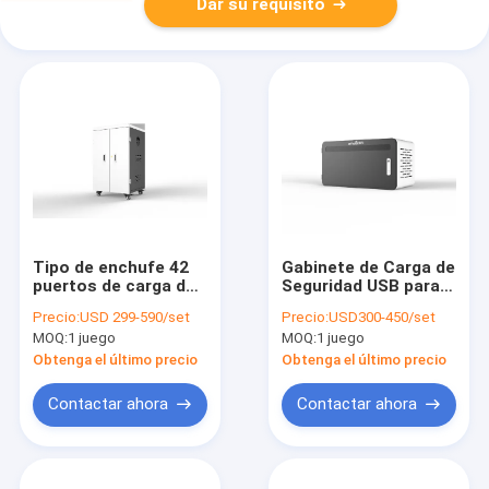
Dar su requisito
Tipo de enchufe 42
Gabinete de Carga de
puertos de carga del
Seguridad USB para
carrito de carga Tipo
iPads 8S de Tamaño
Precio:
USD 299-590/set
Precio:
USD300-450/set
de carga directa de
Mini
MOQ:
1 juego
MOQ:
1 juego
energía CA
Obtenga el último precio
Obtenga el último precio
Contactar ahora
Contactar ahora