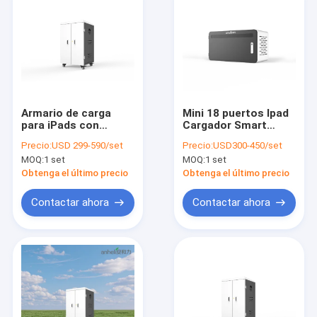
Armario de carga
Mini 18 puertos Ipad
para iPads con
Cargador Smart
enchufes de CA, tipo
Cargador de fábrica
Precio:
USD 299-590/set
Precio:
USD300-450/set
de alimentación CA,
MOQ:
1 set
MOQ:
1 set
para tabletas
móviles
Obtenga el último precio
Obtenga el último precio
Contactar ahora
Contactar ahora
Inicio
Productos
VR Show