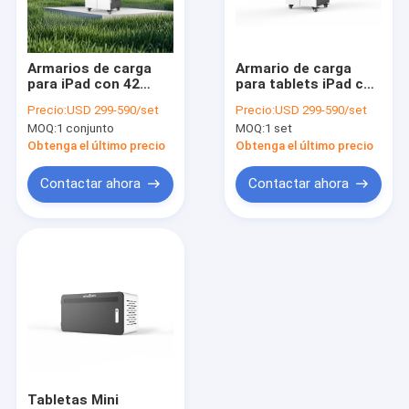
Sobre nosotros
Visita a la fábrica
Armarios de carga
Armario de carga
para iPad con 42
para tablets iPad con
Control de Calidad
puertos y enchufes
42 ranuras y
Precio:
USD 299-590/set
Precio:
USD 299-590/set
de alimentación de
alimentación de CA
MOQ:
1 conjunto
MOQ:
1 set
CA, de fábrica china
Contacto
Obtenga el último precio
Obtenga el último precio
noticias
Contactar ahora
Contactar ahora
Todos los casos
Gabinete de carga de la tableta
Gabinete de carga del ordenador portátil
Gabinete de carga bloqueable
Tabletas Mini