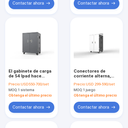
Contactar ahora
Contactar ahora
El gabinete de carga
Conectores de
de 54 Ipad hace
corriente alterna,
tabletas el gabinete
gabinete de carga
Precio:
USD550-700/set
Precio:
USD 299-590/set
de la carga por USB
directa 42 puertos
MOQ:
1 sistema
MOQ:
1 juego
con las cerraduras y
las llaves
Obtenga el último precio
Obtenga el último precio
Contactar ahora
Contactar ahora