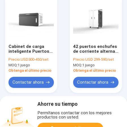
Cabinet de carga
42 puertos enchufes
inteligente Puertos
de corriente alterna
de carga USB 18
gabinete de carga
Precio:
USD300-450/set
Precio:
USD 299-590/set
puertos
con capa intermedia
MOQ:
1 juego
MOQ:
1 juego
hecha de plástico de
ingeniería ABS
Obtenga el último precio
Obtenga el último precio
Contactar ahora
Contactar ahora
Ahorre su tiempo
Permítanos contactar con los mejores
productos con usted.