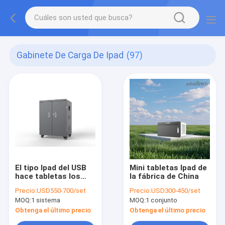
Gabinete De Carga De Ipad
(97)
El tipo Ipad del USB
Mini tabletas Ipad de
hace tabletas los
la fábrica de China
puertos de carga del
Precio:
USD550-700/set
Precio:
USD300-450/set
gabinete 54 que
MOQ:
1 sistema
MOQ:
1 conjunto
cargan el carro
Obtenga el último precio
Obtenga el último precio